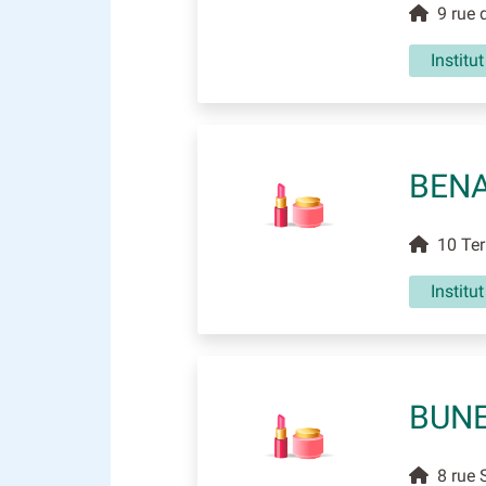
9 rue d
Institu
BENA
10 Ter 
Institu
BUNE
8 rue S