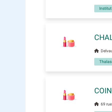
Institu
CHAL
Delvau
Thalas
COIN
69 rue 