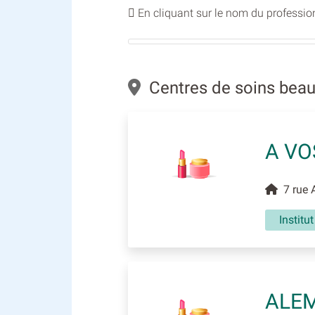
En cliquant sur le nom du profession
Centres de soins beaut
A VO
7 rue A
Institu
ALEM