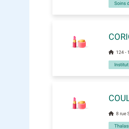
Soins 
CORI
124 - 1
Institu
COUL
8 rue S
Thalas