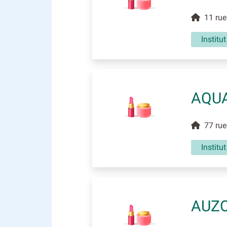
11 rue
Institu
AQUA
77 rue
Institu
AUZO