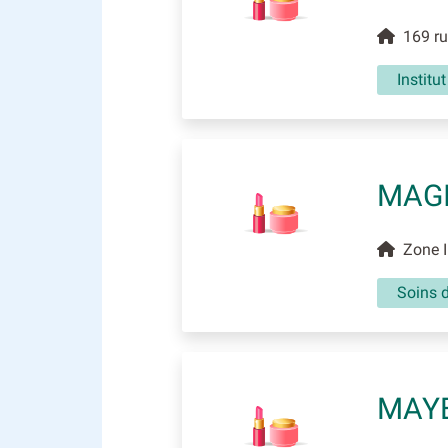
169 rue
Institu
MAGI
Zone In
Soins 
MAYE