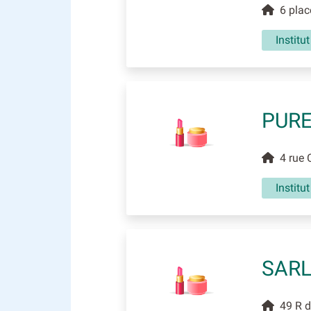
6 place
Institu
PURE
4 rue C
Institu
SARL
49 R de