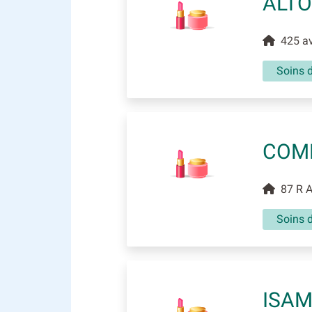
ALT
425 ave
Soins 
COMP
87 R Ar
Soins 
ISAM