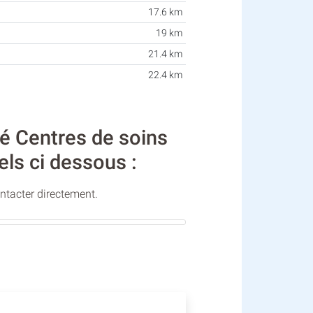
17.6 km
19 km
21.4 km
22.4 km
té Centres de soins
els ci dessous :
ontacter directement.