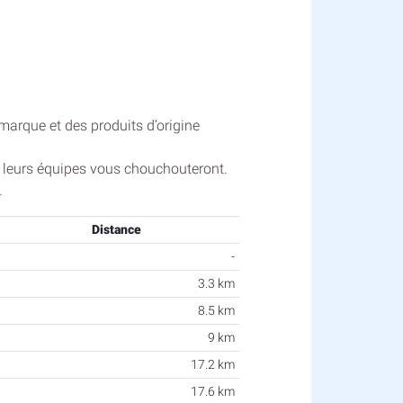
marque et des produits d’origine
 et leurs équipes vous chouchouteront.
.
Distance
-
3.3 km
8.5 km
9 km
17.2 km
17.6 km