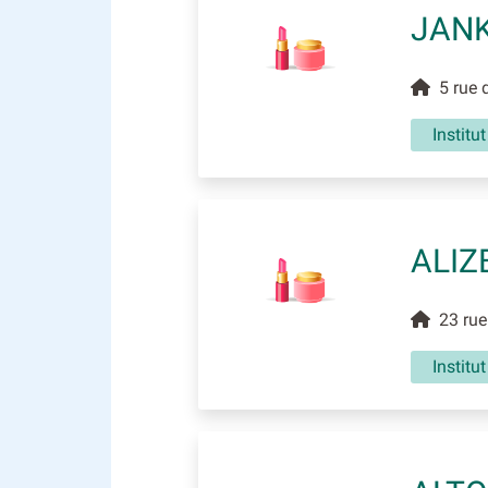
JANK
5 rue d
Institu
ALIZ
23 rue 
Institu