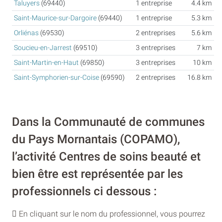
Taluyers
(69440)
1 entreprise
4.4 km
Saint-Maurice-sur-Dargoire
(69440)
1 entreprise
5.3 km
Orliénas
(69530)
2 entreprises
5.6 km
Soucieu-en-Jarrest
(69510)
3 entreprises
7 km
Saint-Martin-en-Haut
(69850)
3 entreprises
10 km
Saint-Symphorien-sur-Coise
(69590)
2 entreprises
16.8 km
Dans la Communauté de communes
du Pays Mornantais (COPAMO),
l’activité Centres de soins beauté et
bien être est représentée par les
professionnels ci dessous :
En cliquant sur le nom du professionnel, vous pourrez