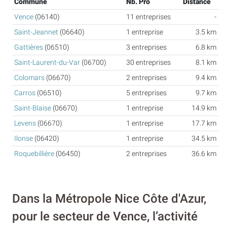
Commune
Nb. Pro
Distance
Vence
(06140)
11 entreprises
-
Saint-Jeannet
(06640)
1 entreprise
3.5 km
Gattières
(06510)
3 entreprises
6.8 km
Saint-Laurent-du-Var
(06700)
30 entreprises
8.1 km
Colomars
(06670)
2 entreprises
9.4 km
Carros
(06510)
5 entreprises
9.7 km
Saint-Blaise
(06670)
1 entreprise
14.9 km
Levens
(06670)
1 entreprise
17.7 km
Ilonse
(06420)
1 entreprise
34.5 km
Roquebillière
(06450)
2 entreprises
36.6 km
Dans la Métropole Nice Côte d'Azur,
pour le secteur de Vence, l’activité